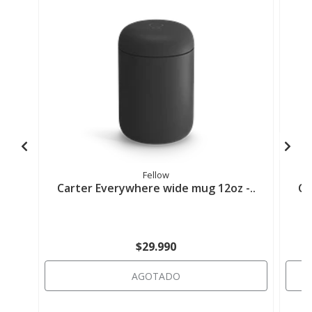
Fellow
Carter Everywhere wide mug 12oz -..
Ca
$29.990
AGOTADO