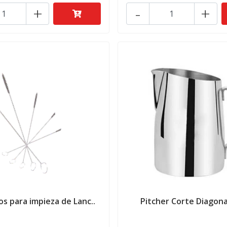
+
-
+
los para impieza de Lanc..
Pitcher Corte Diagona