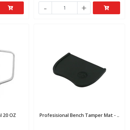
-
+
l 20 OZ
Profesisional Bench Tamper Mat - ..