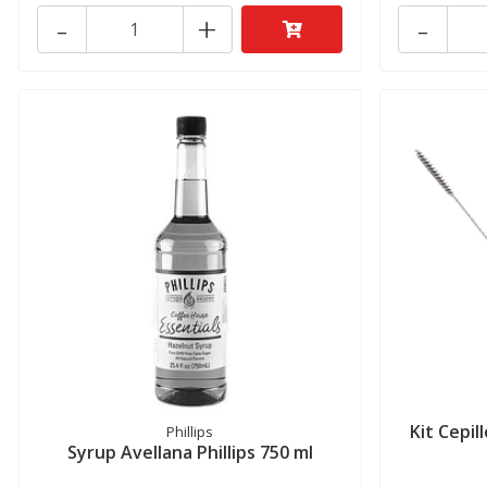
-
+
-
Kit Cepil
Phillips
Syrup Avellana Phillips 750 ml