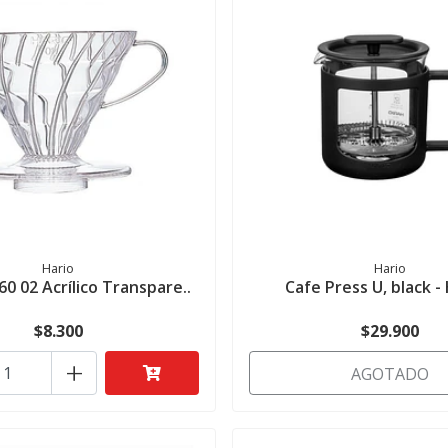
Hario
Hario
60 02 Acrílico Transpare..
Cafe Press U, black 
$8.300
$29.900
+
AGOTADO