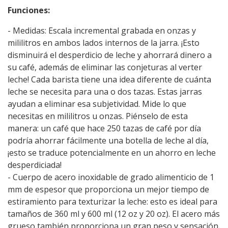
‎Funciones:‎
‎- Medidas: Escala incremental grabada en onzas y
mililitros en ambos lados internos de la jarra. ¡Esto
disminuirá el desperdicio de leche y ahorrará dinero a
su café, además de eliminar las conjeturas al verter
leche! Cada barista tiene una idea diferente de cuánta
leche se necesita para una o dos tazas. Estas jarras
ayudan a eliminar esa subjetividad. Mide lo que
necesitas en mililitros u onzas. Piénselo de esta
manera: un café que hace 250 tazas de café por día
podría ahorrar fácilmente una botella de leche al día,
¡esto se traduce potencialmente en un ahorro en leche
desperdiciada! ‎
‎- Cuerpo de acero inoxidable de grado alimenticio de 1
mm de espesor que proporciona un mejor tiempo de
estiramiento para texturizar la leche: esto es ideal para
tamaños de 360 ml y 600 ml (12 oz y 20 oz). El acero más
grueso también proporciona un gran peso y sensación