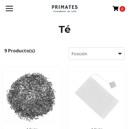
0
Té
9 Producto(s)