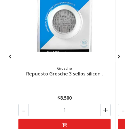
Grosche
Repuesto Grosche 3 sellos silicon..
R
$8.500
-
+
-