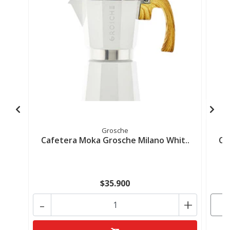
Grosche
Cafetera Moka Grosche Milano Whit..
Ca
$35.900
-
+