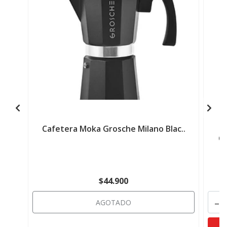
Cafetera Moka Grosche Milano Blac..
Ca
$44.900
-
AGOTADO