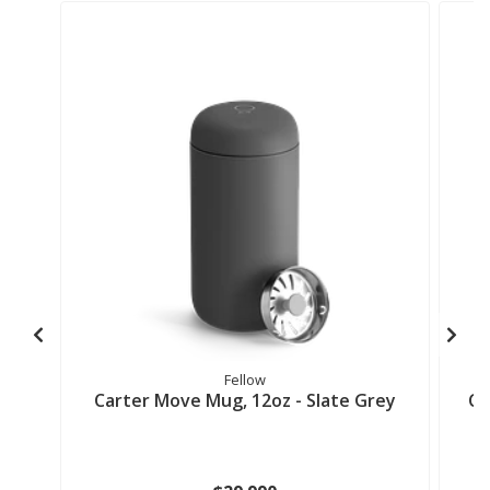
Fellow
Carter Move Mug, 12oz - Slate Grey
Ca