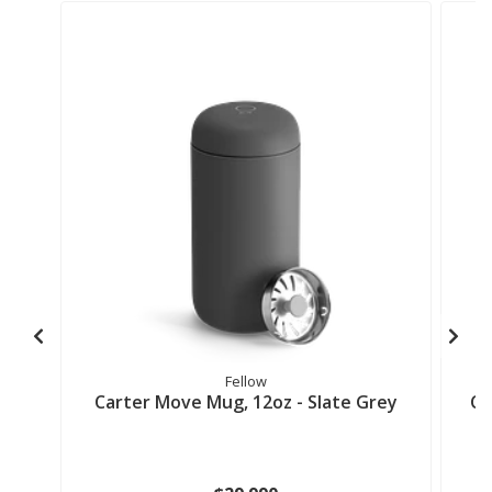
Fellow
Carter Move Mug, 12oz - Slate Grey
Ca