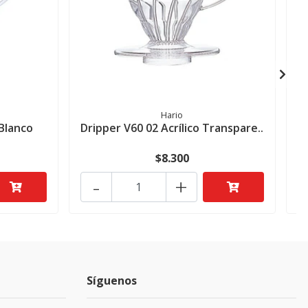
D
Hario
 Blanco
Dripper V60 02 Acrílico Transpare..
$8.300
-
+
Síguenos