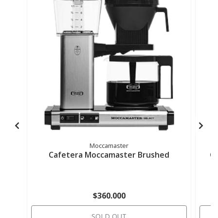
Moccamaster
Cafetera Moccamaster Brushed
Ca
$360.000
SOLD OUT