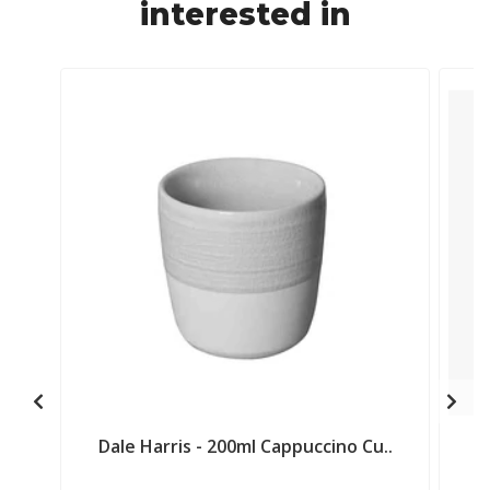
interested in
Dale Harris - 200ml Cappuccino Cu..
D