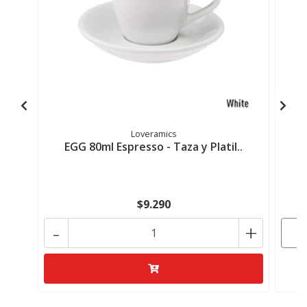
Loveramics
EGG 80ml Espresso - Taza y Platil..
E
$9.290
-
+