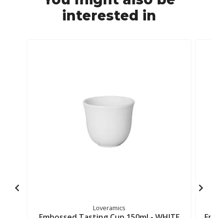
interested in
Loveramics
Embossed Tasting Cup 150ml - WHITE
Emb