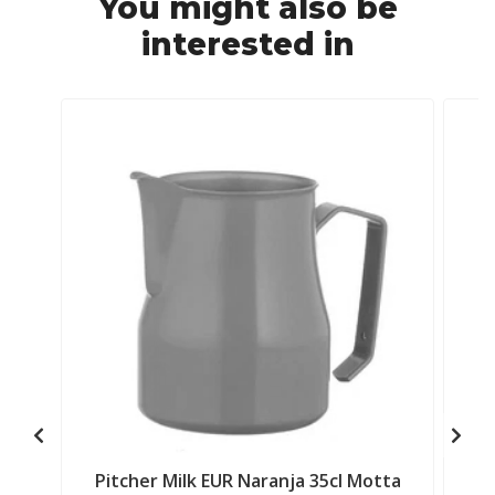
You might also be
interested in
Pitcher Milk EUR Naranja 35cl Motta
P