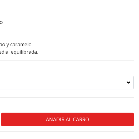
do
cao y caramelo.
ia, equilibrada.