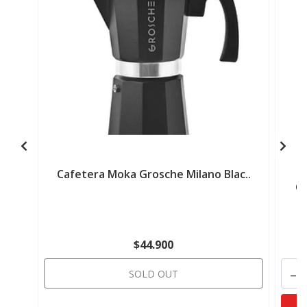
Cafetera Moka Grosche Milano Blac..
Ca
$44.900
-
SOLD OUT