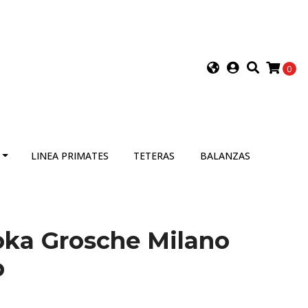
0
LINEA PRIMATES
TETERAS
BALANZAS
oka Grosche Milano
p