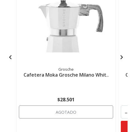
Grosche
Cafetera Moka Grosche Milano Whit..
Ca
$28.501
-
AGOTADO