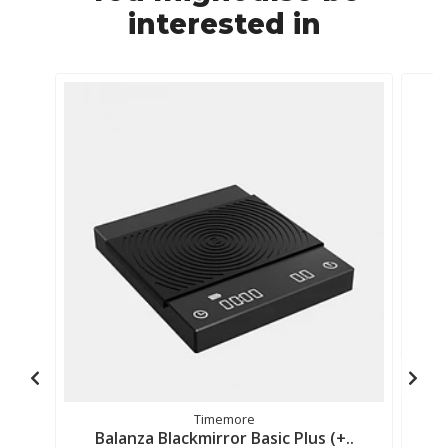
interested in
B
Timemore
Balanza Blackmirror Basic Plus (+..