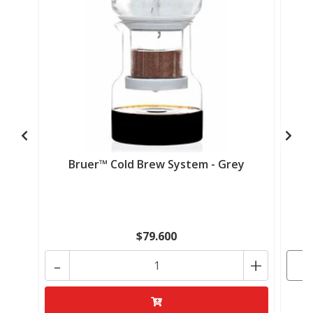
Bruer™ Cold Brew System - Grey
C
$79.600
-
+