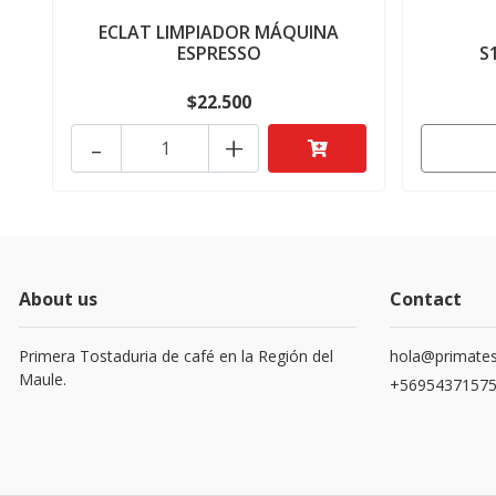
ECLAT LIMPIADOR MÁQUINA
ESPRESSO
S
$22.500
-
+
About us
Contact
Primera Tostaduria de café en la Región del
hola@primates
Maule.
+5695437157