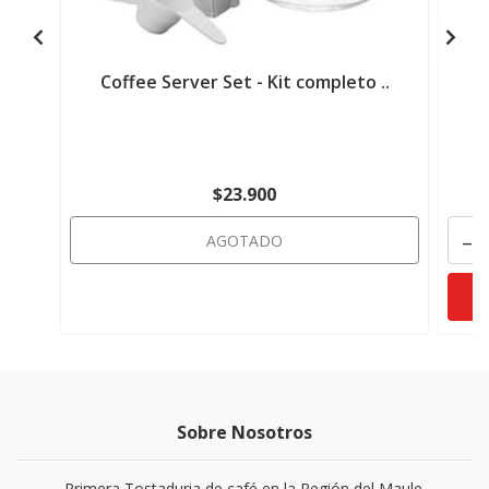
Coffee Server Set - Kit completo ..
S
$23.900
-
AGOTADO
Sobre Nosotros
Primera Tostaduria de café en la Región del Maule.