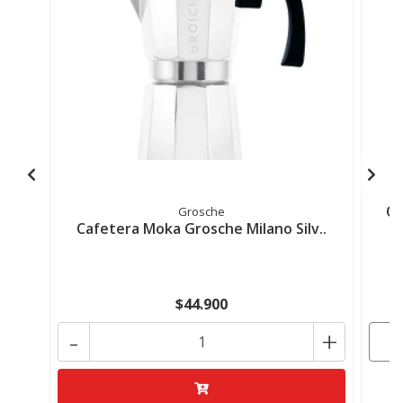
Ca
Grosche
Cafetera Moka Grosche Milano Silv..
$44.900
-
+