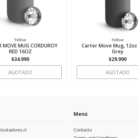
Fellow
Fellow
R MOVE MUG CORDUROY
Carter Move Mug, 12oz 
RED 16OZ
Grey
$34.990
$29.990
AGOTADO
AGOTADO
Menú
tostadores.cl
Contacto
5
Terms and Conditions