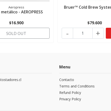
Bruer™ Cold Brew Syste
Aeropress
o metálico - AEROPRESS
$16.900
$79.600
-
+
SOLD OUT
Menu
tostadores.cl
Contacto
5
Terms and Conditions
Refund Policy
Privacy Policy