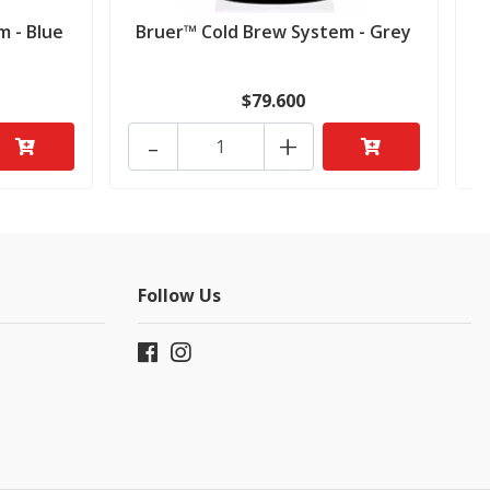
m - Blue
Bruer™ Cold Brew System - Grey
$79.600
-
+
Follow Us