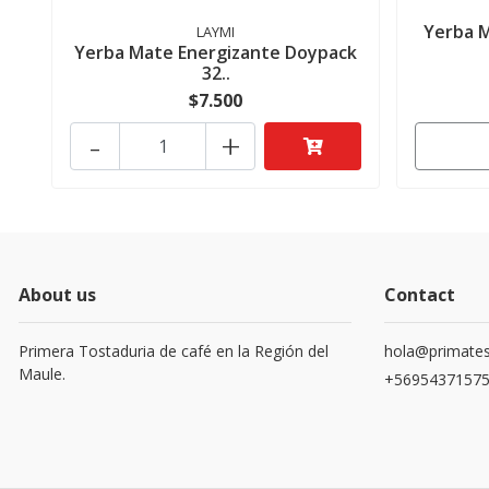
Yerba M
LAYMI
Yerba Mate Energizante Doypack
32..
$7.500
-
+
About us
Contact
Primera Tostaduria de café en la Región del
hola@primates
Maule.
+5695437157