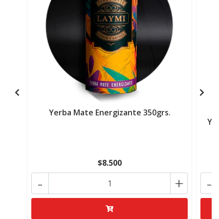
Yerba Mate Energizante 350grs.
Ye
$8.500
-
+
-