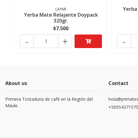
Yerba
LAYMI
Yerba Mate Relajante Doypack
320gr.
$7.500
-
+
-
About us
Contact
Primera Tostaduria de café en la Región del
hola@primates
Maule.
+5695437157