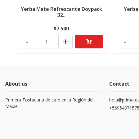
Yerba Mate Refrescante Doypack
Yerba
32..
$7.500
-
+
-
About us
Contact
Primera Tostaduria de café en la Región del
hola@primates
Maule.
+5695437157