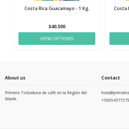
Costa Rica Guacamayo - 1 Kg.
Costa 
$40.500
VIEW OPTIONS
About us
Contact
Primera Tostaduria de café en la Región del
hola@primates
Maule.
+5695437157